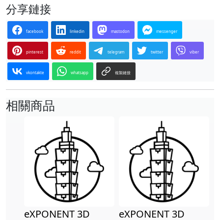
分享鏈接
facebook
linkedin
mastodon
messenger
pinterest
reddit
telegram
twitter
viber
vkontakte
whatsapp
複製鏈接
相關商品
eXPONENT 3D
eXPONENT 3D