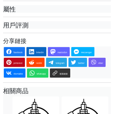
屬性
用戶評測
分享鏈接
facebook
linkedin
mastodon
messenger
pinterest
reddit
telegram
twitter
viber
vkontakte
whatsapp
複製鏈接
相關商品