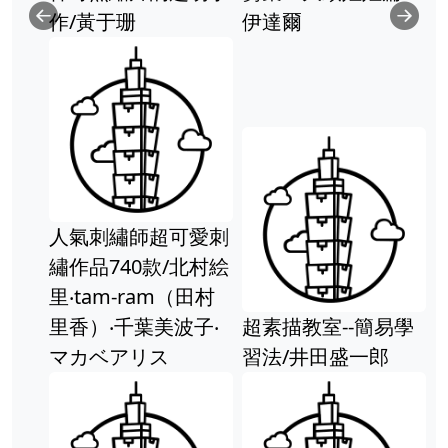
/黃于珊
伊達爾
Previous
Ne
(野
設計
吉爾
人氣刺繡師超可愛刺
作品740款/北村絵
‧tam-ram（田村
香）‧千葉美波子‧
超素描教室--簡易學
台灣
マカベアリス
習法/井田盛一郎
(精