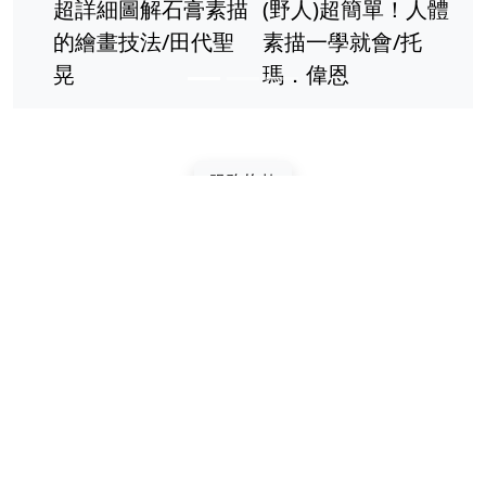
超詳細圖解石膏素描
(野人)超簡單！人體
繪畫技法/田代聖
素描一學就會/托
晃
瑪．偉恩
服務條款
聯繫我們
關於我們
隱私政策
© 2026 www.taiwanren.cc All Rights Reserved. 最
全的電商商品價格比較,價格查詢,歷史價格查詢站點
版權