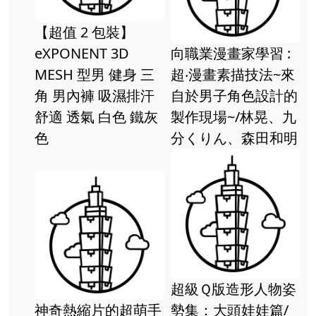
輯部
超值 2 包裝】
XPONENT 3D
向職業漫畫家學習 :
ESH 型男 健身 三
超‧漫畫素描技法~來
 男內褲 吸濕排汗
自於男子角色設計的
適 透氣 白色 鐵灰
製作現場~/林晃、九
色
分くりん、森田和明
躍動
法：
鶴岡
超級Ｑ版造形人物姿
神奇熱縮片的超萌手
勢集：大頭娃娃篇/