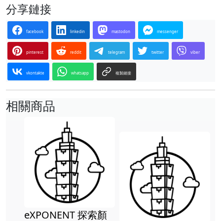
分享鏈接
facebook
linkedin
mastodon
messenger
pinterest
reddit
telegram
twitter
viber
vkontakte
whatsapp
複製鏈接
相關商品
eXPONENT 探索顏