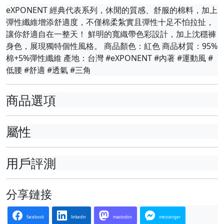
eXPONENT 經典代表系列，休閒的質感、舒服的棉料，加上
彈性纖維增添舒適度，不僅棉柔紮實且彈性十足不怕拉扯，
讓你舒適自在一整天！ 鮮明的寬織帶色彩設計，加上沈穩褲
身色，展現獨特個性風格。 商品顏色：紅色 商品材質：95%
棉+5%彈性纖維 產地：台灣 #eXPONENT #內著 #運動風 #
低腰 #舒適 #透氣 #三角
商品選項
屬性
用戶評測
分享鏈接
facebook
linkedin
mastodon
messenger