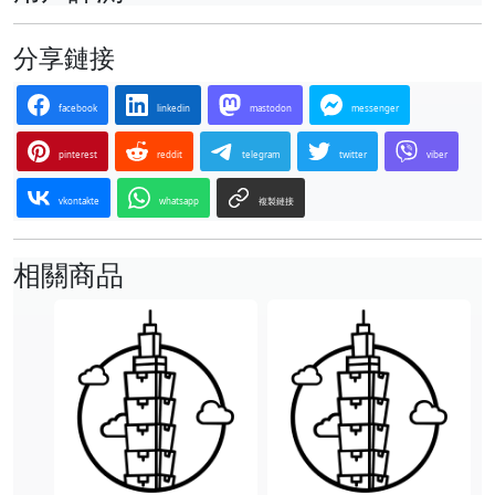
分享鏈接
facebook
linkedin
mastodon
messenger
pinterest
reddit
telegram
twitter
viber
vkontakte
whatsapp
複製鏈接
相關商品