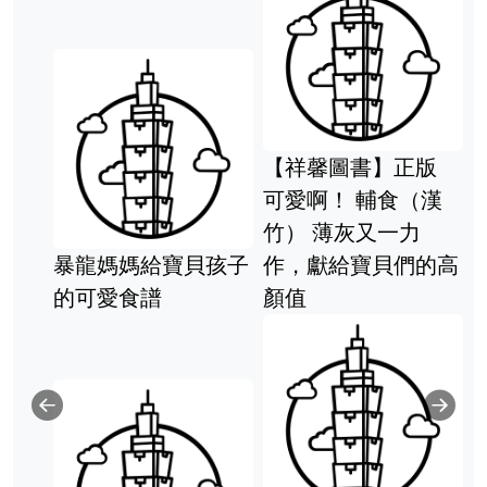
【祥馨圖書】正版
可愛啊！ 輔食（漢
竹） 薄灰又一力
暴龍媽媽給寶貝孩子
作，獻給寶貝們的高
的可愛食譜
顏值
Previous
Ne