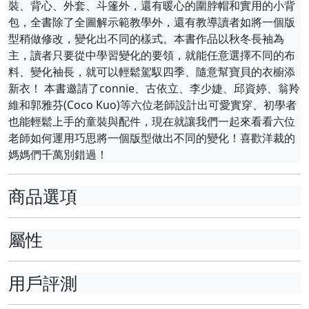
裝、背心、外套、斗篷外，還有暖心的圍脖帽和實用的小背
包，全書除了全圖解示範教學外，還有教導讀者如將一個版
型稍做修改，變化出不同的樣式。本書作品以秋冬長袖為
主，讀者只要從中學習變化的要領，就能任意選擇不同的布
料、變化袖長，就可以輕鬆駕馭四季、隨意幫寶貝的衣櫥添
新衣！ 本書邀請了connie、古依立、李少婕、邱資婷、翁羚
維和郭雅芬(Coco Kuo)等六位老師設計出可愛實穿、初學者
也能輕鬆上手的童裝與配件，現在就讓我們一起來看看六位
老師如何運用巧思將一個版型做出不同的變化！喜歡洋裁的
媽媽們千萬別錯過！
商品選項
屬性
用戶評測