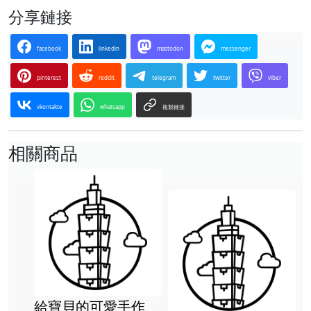
分享鏈接
facebook
linkedin
mastodon
messenger
pinterest
reddit
telegram
twitter
viber
vkontakte
whatsapp
複製鏈接
相關商品
給寶貝的可愛手作