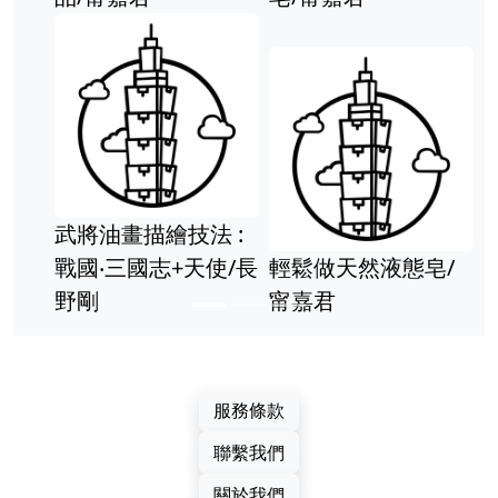
親子天下 神奇柑仔
親子天下
店4 給我變強的狼鰻
店1：帶
頭 有注音 廣嶋玲子
天堂 廣嶋
全新
音 全新
天然液態皂/
服務條款
聯繫我們
關於我們