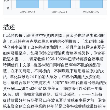
描述
巴菲特授權，讀懂股神投資的選擇，資金少也能逐步累積財
富 ․巴菲特在波克夏給股東會的信公開推薦：「米勒對巴菲
特合夥事業做了出色的研究和調查，並且詳細解釋波克夏是
如何發展至今。如果你對投資理論與實務深感興趣，你會喜
歡這本書。」 ․獨家收錄1956-1969年巴菲特經營合夥事業
時期信件中文版 ․看股神親口闡釋自己60年不敗的操盤智
慧，在不同時期、不同標的、不同環境下運用這些原則的方
法 ․年化報酬近24％的驚人績效，打破小錢無法投資的迷
思，最適合散戶的投資方法 「我在1950年代創造出最高的投
資報酬……如果你給我100萬美元，我想我可以替你一年賺
50％。嗯，我知道我做得到。我可以保證。」-------巴菲特
從績效最好的時期學習 出任波克夏哈薩威董事長之前、聚集
親友資金創立合夥事業的14年間是巴菲特操盤績效最好的時