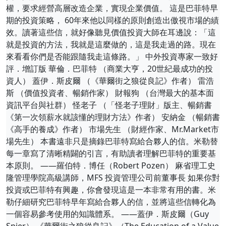
權，要求經營高層改造企業，實現企業價值。 這是巴菲特早
期的投資策略， 60年來他以同樣的原則創造出傲視市場的績
效。讀著這些信，就好像聽見價值投資大師在耳邊說：「這
就是投資的方法，我就是這麼做的，這是我走過的路。現在
來看看你們是否能跟隨我走這條路。」 中外投資專家一致好
評．增訂版 華倫．巴菲特 （商業大亨，20世紀最成功的投
資人） 蓋伊．斯皮爾 （《華爾街之狼從良記》作者） 雷浩
斯 （價值投資者、暢銷作家） 財報狗 （台灣最大的基本面
資訊平台與社群） 怪老子 （「怪老子理財」版主、暢銷書
《第一次領薪水就該懂的理財方法》作者） 安納金 （暢銷書
《高手的養成》作者） 市場先生 （財經作家、Mr.Market市
場先生） 本書遠非只是摘錄巴菲特寫給合夥人的信。米勒替
每一章寫了清晰精闢的引言，有助讀者理解巴菲特的重要基
本原則。 ——羅伯特．博任（Robert Pozen） 麻省理工史
隆管理學院高級講師，MFS 投資管理公司前董事長 如果你對
投資或巴菲特有興趣，你會發現這是一本非常有用的書。米
勒仔細研究巴菲特早年寫給合夥人的信，並將這些信轉化為
一個容易參考使用的知識體系。 ——蓋伊．斯皮爾（Guy
Spier） 《華爾街之狼從良記》（The Education of a Value