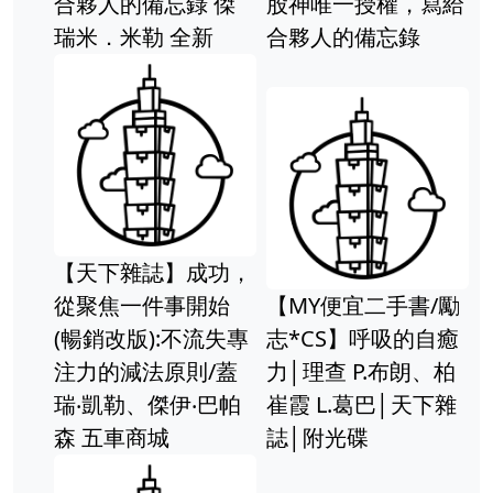
一授權，寫給
的備忘錄
30天聽讀完勝多益字
親子天下
彙 (1書+1MP3) / 李
繪本系列
正凡
共讀 賴馬
便宜二手書/勵
S】呼吸的自癒
 P.布朗、柏
.葛巴│天下雜
光碟