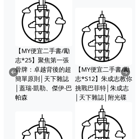
親子天下 神奇柑仔
店系列(1-4)共4冊 兒
親子天下
童版的解憂雜貨店開
案套書(共
張 有注音 親子
芬 無注音
便宜二手書/勵
Previous
Ne
12】朱成志教你
菲特│朱成志
雜誌│附光碟
親子天下 最棒的禮
物(單本) 賴馬暢銷繪
本 親子共讀 最棒的
禮物 附「中英雙
[全新]神
語」劇場版故事CD
3：誰需