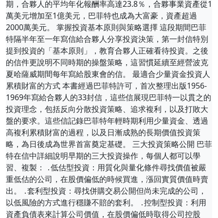
期，合夥人的平均年化報酬率高達23.8％，合夥事業資產從1
萬美元增加至1億美元，巴菲特也成為大富豪，資產超過
2000萬美元。 掌握投資基本原則與策略選擇 這段期間巴菲
特隔半年至一年寫信給合夥人分享投資決策，第一封信特別
提到投資的「基本原則」，教育合夥人正確看待投資。之後
的信件更說明不同時期的操盤策略，這習慣延續至經營波克
夏哈薩威期間每年寫給股東會的信。 最適合少量資金投資人
累積財富的方式 本書經過巴菲特許可，首次整理出版1956-
1969年寫給合夥人的33封信，這些信展現巴菲特一以貫之的
投資理念，包括反向分散投資策略、追求複利，以及打敗大
盤的要求。這些信記錄巴菲特年輕時期利用少量資金、透過
高複利累積財富的過程，以及日漸成熟的長期價值投資策
略，為日後成為世界首富奠定基礎。 三大投資策略公開 巴菲
特在信中詳細說明早期的三大投資操作，每個人都可以學
習、複製： ․低估型投資：用質化與量化條件尋找價值被嚴
重低估的公司，在股價偏低的時候買進，漲回實質價值時賣
出。 ․套利型投資：尋找併購交易公開但尚未完成的公司，
以低風險的方式進行穩賺不賠的套利。 ․控制型投資：利用
資產負債表來計算公司價值，在股價偏低時取得公司控股