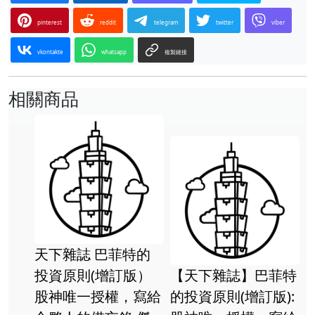
pinterest
reddit
telegram
twitter
viber
vkontakte
whatsapp
複製鏈接
相關商品
工筆新經典──孫震
最有力量
雜誌】巴菲特
生‧天界之境/陳川主
術天才經典
則(增訂版):
編
David K