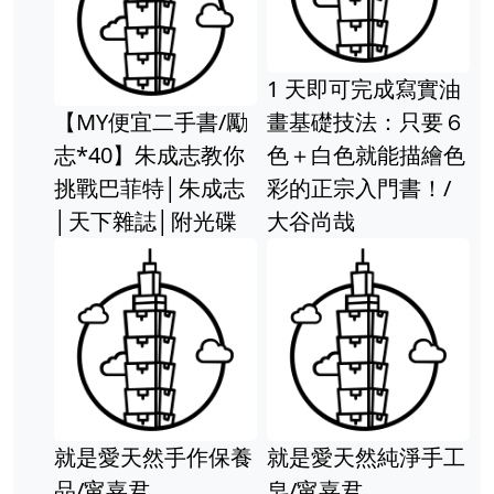
全新
親子天下
即可完成寫實油
技法：只要６
色就能描繪色
宗入門書！/
哉
親子天下 神奇柑仔
店2：我不想吃音樂
平裝本出
果 廣嶋玲子 有注音
(5)：組
全新
總是配到
天然純淨手工
嘉君