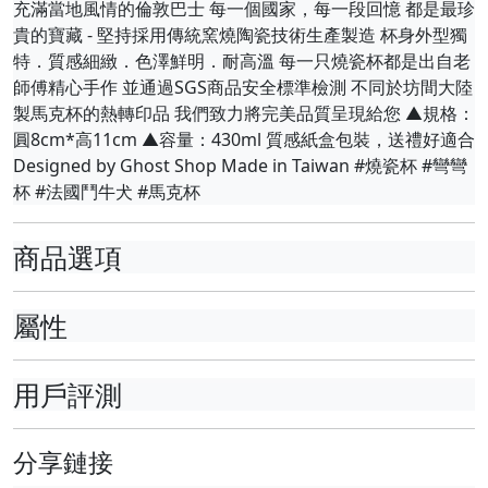
充滿當地風情的倫敦巴士 每一個國家，每一段回憶 都是最珍
貴的寶藏 - 堅持採用傳統窯燒陶瓷技術生產製造 杯身外型獨
特．質感細緻．色澤鮮明．耐高溫 每一只燒瓷杯都是出自老
師傅精心手作 並通過SGS商品安全標準檢測 不同於坊間大陸
製馬克杯的熱轉印品 我們致力將完美品質呈現給您 ▲規格：
圓8cm*高11cm ▲容量：430ml 質感紙盒包裝，送禮好適合
Designed by Ghost Shop Made in Taiwan #燒瓷杯 #彎彎
杯 #法國鬥牛犬 #馬克杯
商品選項
屬性
用戶評測
分享鏈接