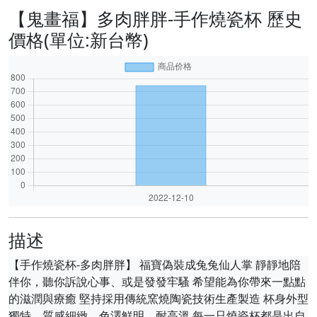
【鬼畫福】多肉胖胖-手作燒瓷杯 歷史
價格(單位:新台幣)
描述
【手作燒瓷杯-多肉胖胖】 福寶偽裝成兔兔仙人掌 靜靜地陪
伴你，聽你訴說心事、或是發發牢騷 希望能為你帶來一點點
的滋潤與療癒 堅持採用傳統窯燒陶瓷技術生產製造 杯身外型
獨特．質感細緻．色澤鮮明．耐高溫 每一只燒瓷杯都是出自