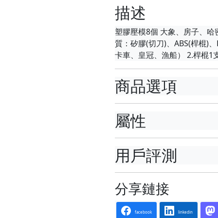
描述
塑膠壓模8個 大象、房子、哈密
質：矽膠(切刀)、ABS(桿棍)
卡車、皇冠、漁船） 2.桿棍1支
商品選項
屬性
用戶評測
分享鏈接
facebook
linkedin