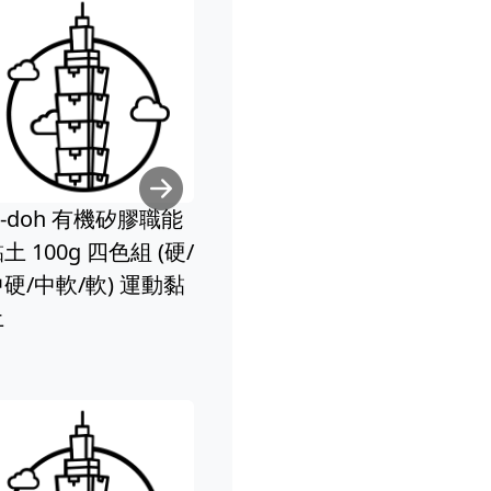
Next
職能
【Q-doh】魔法定型
(硬/
有機矽膠黏土(海底冒
動黏
險3入組/甜點派對3入
Q-DOH 魔法
組)
矽膠黏土