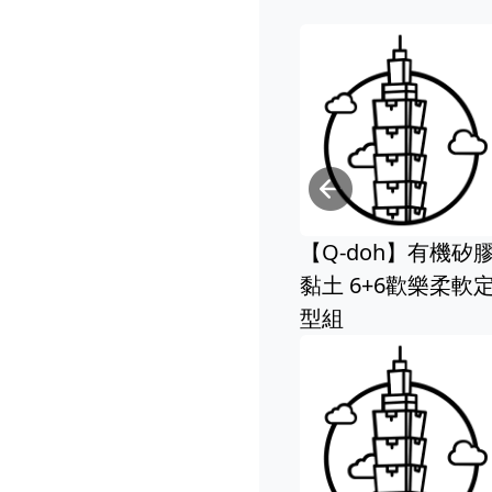
Previou
【Q-doh】有機矽膠
黏土 6+6歡樂柔軟定
【Q-doh
型組
黏土-四色工