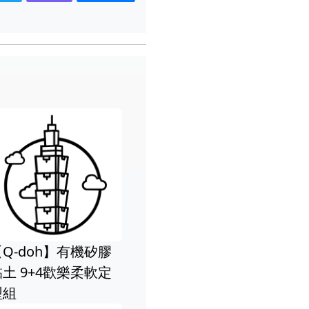
【Q-doh】魔法定型
【Q-doh】 
矽膠
有機矽膠黏土主題造
有機矽膠黏土(
軟定
型DIY-海底冒險3入組
具組)