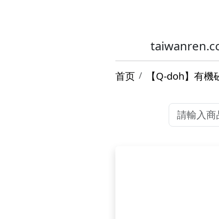
taiwanr
首页
【Q-doh】有