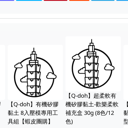
【Q-doh】超柔軟有
】有機矽膠
機矽膠黏土-歡樂柔軟
【Q-doh】有機
模專用工
補充盒 30g (8色/12
黏土 9+4歡樂柔
團購】
色)
型組