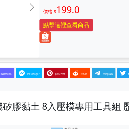
199.0
下一张
價格 $
點擊這裡查看商品
mastodon
messenger
pinterest
reddit
telegram
有機矽膠黏土 8入壓模專用工具組 