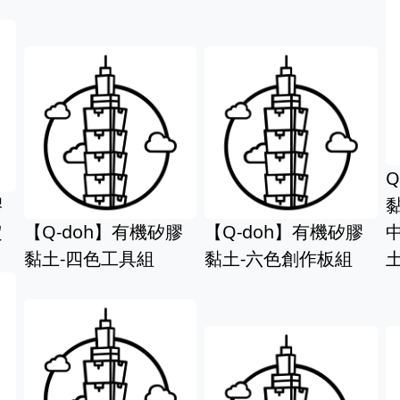
s
Q-doh 有機矽膠
黏土 100g 四色組 
】有機矽膠
【Q-doh】有機矽膠
中硬/中軟/軟) 運
具組
黏土-六色創作板組
土