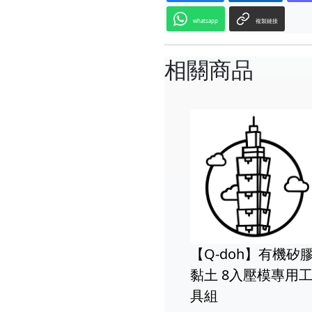
whatsapp
複製鏈接
相關商品
【Q-doh】有機矽膠
【Q-doh
黏土 8入壓模專用工
黏土 8入壓
具組
具組【蝦皮