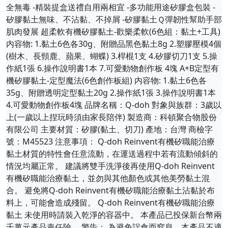
全無毒 -精裝提盒送禮自用兩相宜 -多功能用途矽膠盒包裝 -
矽膠黏土無味、不沾黏、不掉屑 -矽膠黏土Ｑ彈韌性幫助手部
肌肉發展 超柔軟有機矽膠黏土-歡樂柔軟(6色組：黏土+工具)
内容物: 1.黏土6色各30g、附贈品黑色黏土8g 2.塑膠壓模4個
(樹木、長頸鹿、蘋果、蝴蝶) 3.桿棍1支 4.矽膠切刀1支 5.操
作紙1張 6.操作說明書1本 7.可愛動物創作板 4塊 A+B定型有
機矽膠黏土-定型魔法(6色創作板組) 内容物: 1.黏土6色各
35g、附贈透明定型黏土20g 2.操作紙1張 3.操作說明書1本
4.可愛動物創作板4塊 品牌名稱：Q-doh 對象與族群：3歲以
上(一歲以上捏玩時須由家長陪伴) 製造商：科頓聚合物股份
有限公司 主要材質：矽膠(黏土、切刀) 產地：台灣 商檢字
號：M45523 注意事項： Q-doh Reinvent有機矽職能治療
黏土材質的特性會任意流動，在運送過程中若有流動傾斜的
情況均屬正常。 建議將雙手洗淨後再使用Q-doh Reinvent
有機矽職能治療黏土，並勿與其他顏色或其他美勞黏土混
合。 避免將Q-doh Reinvent有機矽職能治療黏土沾黏於布
料上，可能會造成殘留。 Q-doh Reinvent有機矽職能治療
黏土 未使用時請裝入乾淨的容器中。 本產品已投保新台幣兩
千萬元產品責任險。 警告： 為避免誤食而窒息，本產品不適