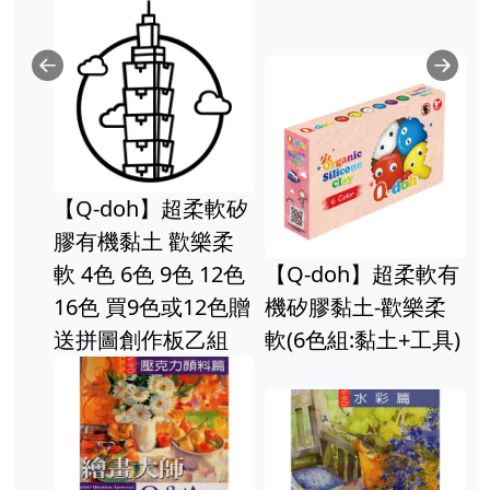
Previous
Ne
【Q-doh】超柔軟矽
膠有機黏土 歡樂柔
軟 4色 6色 9色 12色
【Q-doh】超柔軟有
16色 買9色或12色贈
機矽膠黏土-歡樂柔
送拼圖創作板乙組
軟(6色組:黏土+工具)