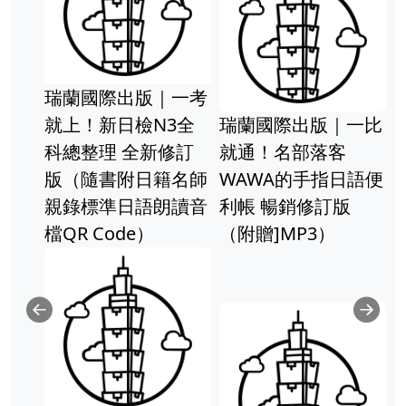
瑞蘭國際出版｜一考
就上！新日檢N3全
瑞蘭國際出版｜一比
科總整理 全新修訂
就通！名部落客
版（隨書附日籍名師
WAWA的手指日語便
親錄標準日語朗讀音
利帳 暢銷修訂版
檔QR Code）
（附贈]MP3）
Previous
Ne