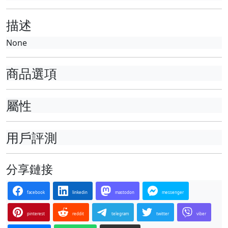
描述
None
商品選項
屬性
用戶評測
分享鏈接
facebook
linkedin
mastodon
messenger
pinterest
reddit
telegram
twitter
viber