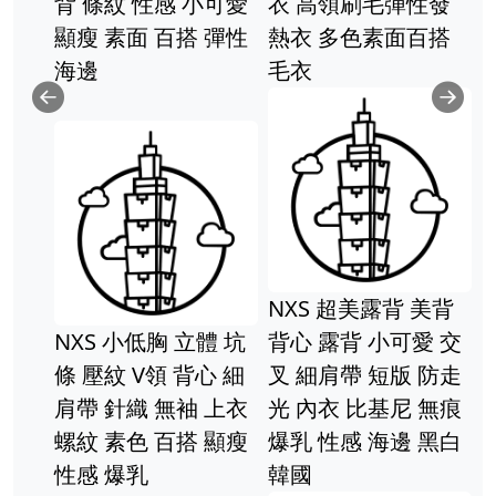
紋 性感 小可愛
衣 高領刷毛彈性發
大奶 百
素面 百搭 彈性
熱衣 多色素面百搭
韓國
毛衣
Previous
Ne
NXS 超美露背 美背
NXS 正
 小低胸 立體 坑
背心 露背 小可愛 交
箍 髮帶
紋 V領 背心 細
叉 細肩帶 短版 防走
面 壓紋 
針織 無袖 上衣
光 內衣 比基尼 無痕
厚 立體
素色 百搭 顯瘦
爆乳 性感 海邊 黑白
 爆乳
韓國