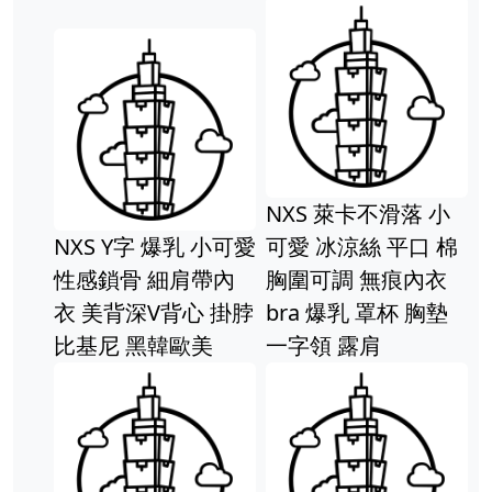
NXS 
編包 編
NXS 萊卡不滑落 小
束口 縮
 Y字 爆乳 小可愛
可愛 冰涼絲 平口 棉
帶 肩背
鎖骨 細肩帶內
胸圍可調 無痕內衣
容量 網
美背深V背心 掛脖
bra 爆乳 罩杯 胸墊
尼 黑韓歐美
一字領 露肩