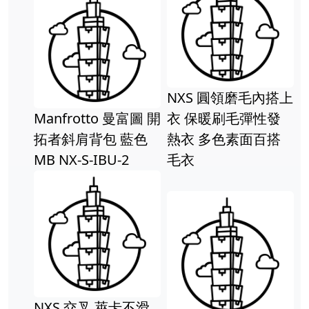
NXS 圓領磨毛內搭上
NXS 不
rotto 曼富圖 開
衣 保暖刷毛彈性發
小可愛 
斜肩背包 藍色
熱衣 多色素面百搭
性 內搭
X-S-IBU-2
毛衣
bra 爆
可拆 一
 交叉 萊卡不滑