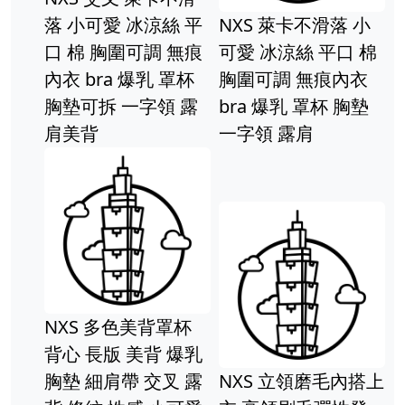
可愛 冰涼絲 平
NXS 萊卡不滑落 小
NXS 前
 胸圍可調 無痕
可愛 冰涼絲 平口 棉
背心 細
bra 爆乳 罩杯
胸圍可調 無痕內衣
罩杯 胸
可拆 一字領 露
bra 爆乳 罩杯 胸墊
集中 大
背
一字領 露肩
性感 彈
 多色美背罩杯
NXS 壓
長版 美背 爆乳
冰絲 針
細肩帶 交叉 露
NXS 立領磨毛內搭上
短袖 上