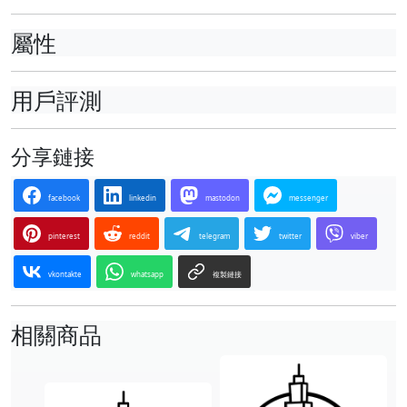
屬性
用戶評測
分享鏈接
facebook
linkedin
mastodon
messenger
pinterest
reddit
telegram
twitter
viber
vkontakte
whatsapp
複製鏈接
相關商品