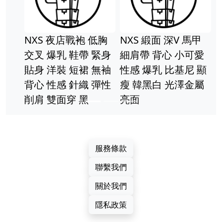
NXS 大
皮紙包 
 夜店戰袍 低胸
NXS 緞面 深V 馬甲
包 塑膠
爆乳 鞋帶 緊身
細肩帶 背心 小可愛
手提袋 
洋裝 短裙 無袖
性感 爆乳 比基尼 顯
性感 針織 彈性
瘦 韓黑白 光澤金屬
雙面穿 黑
亮面
服務條款
聯繫我們
關於我們
隱私政策