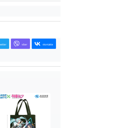
twitter
viber
vkontakte