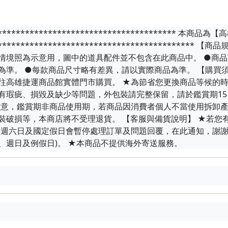
****************************************** 
******************************************** 
商品情境照為示意用，圖中的道具配件並不包含在此商品中。 ●商
為準。 ●每款商品尺寸略有差異，請以實際商品為準。 【購買
往高雄捷運商品館實體門市購買。 ★為節省您更換商品等候的
有瑕疵、損毀及缺少等問題，外包裝請完整保留，請於鑑賞期1
注意，鑑賞期非商品使用期，若商品因消費者個人不當使用拆卸
裝破損等，本商店將不受理退貨。 【客服與備貨說明】 ★若您
每週六日及國定假日會暫停處理訂單及問題回覆，在此通知，謝謝
六、週日及例假日)。 ★本商品不提供海外寄送服務。