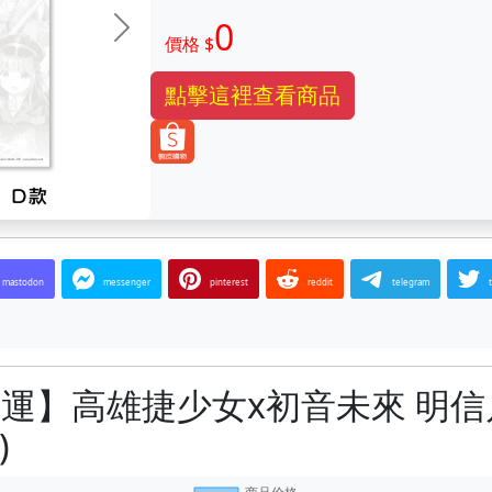
0
下一张
價格 $
點擊這裡查看商品
mastodon
messenger
pinterest
reddit
telegram
雄捷運】高雄捷少女x初音未來 明信
)