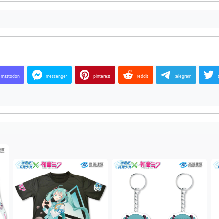
mastodon
messenger
pinterest
reddit
telegram