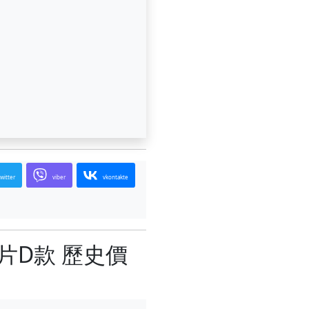
twitter
viber
vkontakte
片D款 歷史價