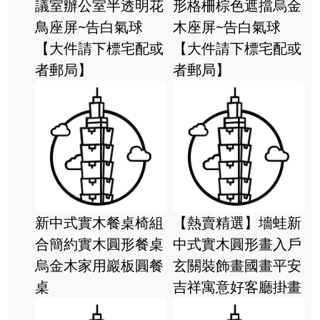
議室辦公室半透明花
形格柵棕色遮擋烏金
鳥座屏~告白氣球
木座屏~告白氣球
【大件請下標宅配或
【大件請下標宅配或
者郵局】
者郵局】
新中式實木餐桌椅組
【熱賣精選】墻蛙新
合簡約實木圓形餐桌
中式實木圓形畫入戶
烏金木家用巖板圓餐
玄關裝飾畫國畫平安
桌
吉祥寓意好客廳掛畫