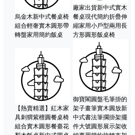
廠家出貨新中式實木
烏金木新中式餐桌椅
餐桌現代簡約折疊伸
組合輕奢實木圓形帶
縮家用小戶型兩用長
轉盤家用簡約飯桌
方形圓形飯桌椅
御寶閣圓盤毛筆掛的
【熱賣精選】紅木家
架子畫筆實木圓放新
具刺猬紫檀圓餐桌椅
中式書法筆擱掛架擺
組合實木圓形餐臺花
件大號圓形展示架收