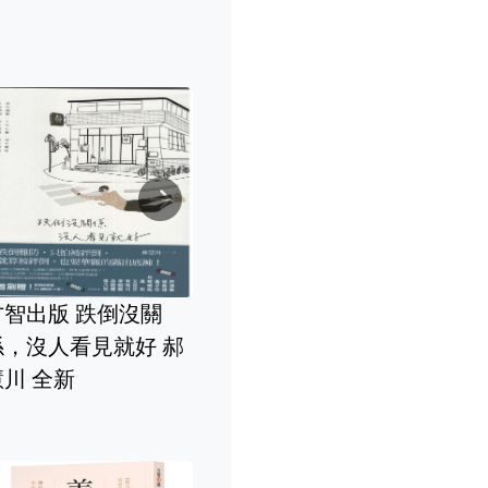
方智出版 誰會說
事，誰就是贏家
Next
分鐘日記
你在幾分鐘內感
簡單的書
方智出版 內在小孩快
心，說服任何人
一生 (附1
樂，你才快樂 吉本芭
成任何事 金卓拉
新
娜娜 全新
爾 全新