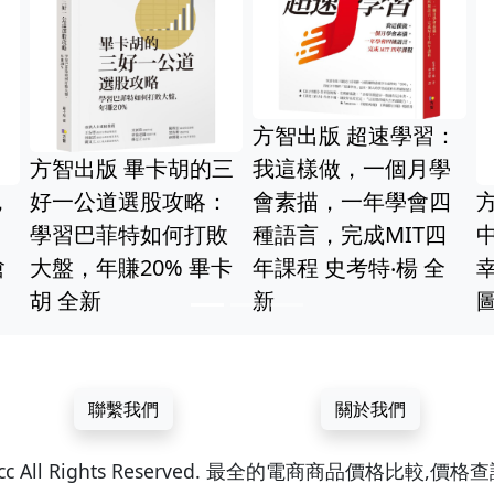
方智出版 
方智出版 媽媽禪：快
畫：阿乙莎
氣：神隱
樂母親覺醒九要 央金
親的靈訊教
實證的
拉姆 全新
（Rachel）
32張彩
楷 全新
聯繫我們
關於我們
ren.cc All Rights Reserved. 最全的電商商品價格比