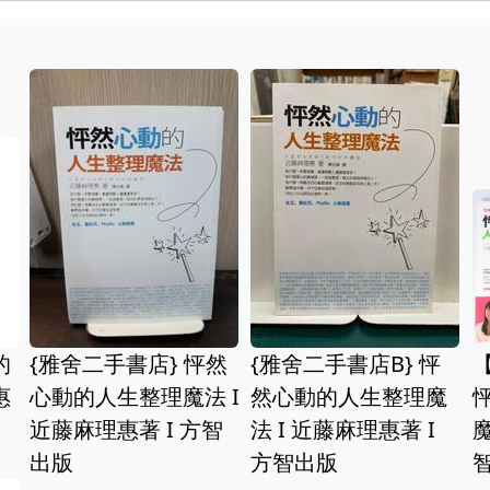
方智出版 所有相遇，
都是靈魂的思念：用
方智出版 
十一萬個大禮拜，獻
兒全書：決
店】＜
給讀者的生命之書 黃
輩子生命品質
生整理
淑文 全新
天 鄭宜珉 
售＞方
麻理惠