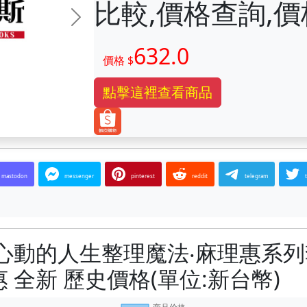
比較,價格查詢,
下一张
632.0
價格 $
點擊這裡查看商品
mastodon
messenger
pinterest
reddit
telegram
心動的人生整理魔法‧麻理惠系
 全新 歷史價格(單位:新台幣)