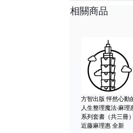
相關商品
書店} 怦然
{雅舍二手書店B} 怦
【綠鈕二手書
生整理魔法 I
然心動的人生整理魔
怦然心動的人
著 I 方智
法 I 近藤麻理惠著 I
魔法，兩冊合
方智出版
智出版－近藤