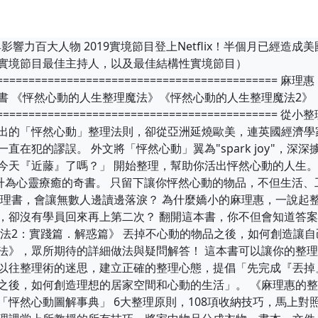
影響力百大人物 2019實境節目登上Netflix！半個月已經造
實境節目最佳主持人，以及最佳結構性實境節目）
============================================
書 《怦然心動的人生整理魔法》《怦然心動的人生整理魔法2》
============================================
出的「怦然心動」整理法則，卻從亞洲延燒歐美，連英國經濟學
在犯的謬誤。 外文將「怦然心動」翼為"spark joy"，深深
今天『近藤』了嗎？」 開始整理，幫助你活出怦然心動的人生。
躍升為心靈療癒的奇書。 只留下讓你怦然心動的物品，不但生活
整理書，會讓無數人邊讀邊落淚？ 為什麼嬌小的麻理惠，一說起
，卻沒有學員回來再上第二次？ 翻開這本書，你不但會知道答
魔法2：實踐篇．解惑篇》 丟掉不心動的物品之後，如何創造讓自
法》，眾所期待的詳細做法與疑問解答！ 這本書可以讓你的整
以往整理術的迷思，建立正確的整理心態，提倡「先完成『丟掉
之後，如何創造理想的居家空間和心動的生活」。 《麻理惠的整
怦然心動圖解事典」 6大整理原則，108項收納技巧，馬上對