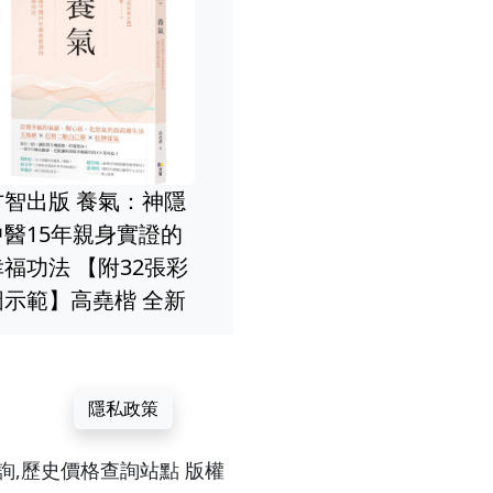
方智出版 能量七
方智出版 利他存摺：
碼：療癒身心靈
愛的復甦計
天天累積，給出去的
醒你本有的創造
與地球母
終究會回來 許維真
直覺和內在力量
導 譚瑞琪
（梅塔／Metta） 全
24張圖例】蘇‧莫
 全新
新
新
隱私政策
較,價格查詢,歷史價格查詢站點 版權