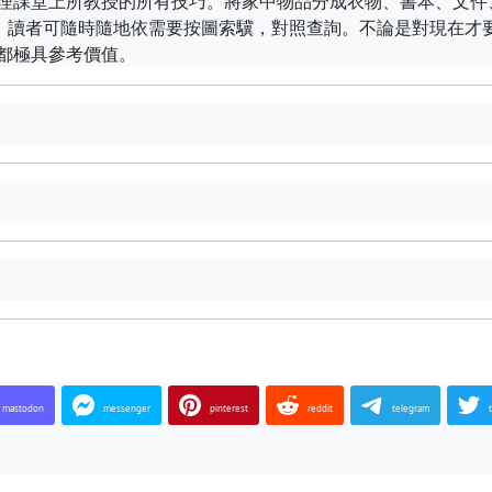
理課堂上所教授的所有技巧。將家中物品分成衣物、書本、文件
巧，讀者可隨時隨地依需要按圖索驥，對照查詢。不論是對現在才
都極具參考價值。
mastodon
messenger
pinterest
reddit
telegram