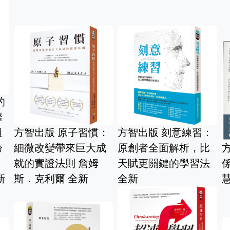
s
方智出版 6
的魔法: 最
方智出版 臣服實驗系
寫, 改變你的
倒沒關
列 麥克．辛格 全新
日記本) 全
就好 郝