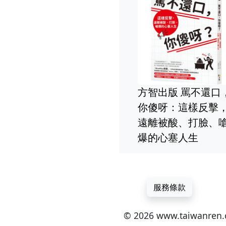
方智出版 超速學習：
 畢卡胡的三
我這樣做，一個月學
選股攻略：
會素描，一年學會四
方智出版 養
特如何打敗
種語言，完成MIT四
中醫15年親身
20% 畢卡
年課程 史考特‧楊 全
幸福功法 【附
新
圖示範】高堯
服務條款
© 2026 www.taiwan