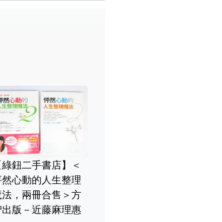
方智出版 開啟你的超
人初千日育
級心智：【西瓦超心
方智出版 高能要
定孩子一
靈感應2.0版】華人世
間管理術：把重
的1000
界第一本終極潛能
事，做到極致 葉
全新
ESP啟蒙書 荷光 全新
全新