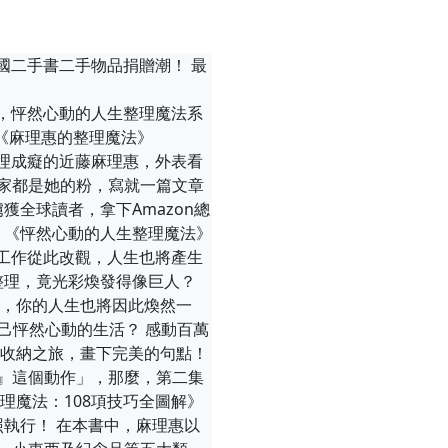
成美國二手書二手物品捐贈潮！ 最
=== 麻理惠，怦然心動的人生整理魔法系
《麻理惠的整理魔法》
=== 從小整理成癡的近藤麻理惠，外表看
家都是她的粉，寫就一篇文章
擄獲全球讀者，拿下Amazon總
 《怦然心動的人生整理魔法》
、工作從此改觀，人生也將產生
整理，竟光彩煥發得像巨人？
案，你的人生也將因此煥然一
己怦然心動的生活？ 感動百萬
理收納之旅，畫下完美的句點！
』這個動作」，那麼，第二集
理魔法：108項技巧全圖解》
照執行！ 在本書中，麻理惠以