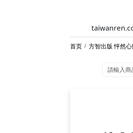
taiwanr
首页
方智出版 怦然