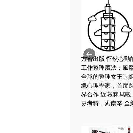
Previou
 原子習慣：
方智出版 刻意練習：
帶來巨大成
原創者全面解析，比
方智出版 跌
法則 詹姆
天賦更關鍵的學習法
係，沒人看見
爾 全新
全新
慧川 全新