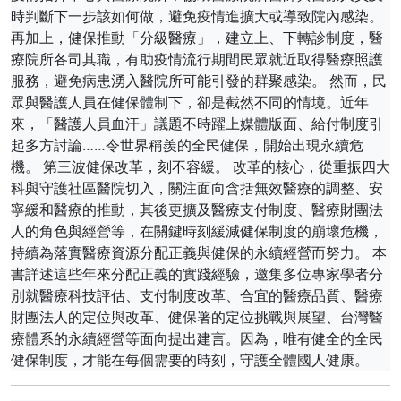
時判斷下一步該如何做，避免疫情進擴大或導致院內感染。
再加上，健保推動「分級醫療」，建立上、下轉診制度，醫
療院所各司其職，有助疫情流行期間民眾就近取得醫療照護
服務，避免病患湧入醫院所可能引發的群聚感染。 然而，民
眾與醫護人員在健保體制下，卻是截然不同的情境。近年
來，「醫護人員血汗」議題不時躍上媒體版面、給付制度引
起多方討論……令世界稱羨的全民健保，開始出現永續危
機。 第三波健保改革，刻不容緩。 改革的核心，從重振四大
科與守護社區醫院切入，關注面向含括無效醫療的調整、安
寧緩和醫療的推動，其後更擴及醫療支付制度、醫療財團法
人的角色與經營等，在關鍵時刻緩減健保制度的崩壞危機，
持續為落實醫療資源分配正義與健保的永續經營而努力。 本
書詳述這些年來分配正義的實踐經驗，邀集多位專家學者分
別就醫療科技評估、支付制度改革、合宜的醫療品質、醫療
財團法人的定位與改革、健保署的定位挑戰與展望、台灣醫
療體系的永續經營等面向提出建言。因為，唯有健全的全民
健保制度，才能在每個需要的時刻，守護全體國人健康。