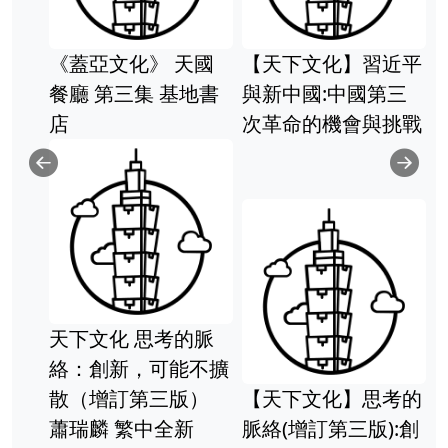
國
【天下文化】習近平
天母二手書店**中國
書
與新中國:中國第三
古代文學讀本－－說
次革命的機會與挑戰
明﹑注釋（第三冊，
唐代文學﹑宋代文
學）743頁 教育科學
上海教育學院編
Previous
Ne
脈
擴
【天下文化】思考的
脈絡(增訂第三版):創
天母二手書店**北京