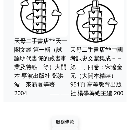
里斯．安德森│天下
文化
天一
試
天母二手書店**中國
事
考試史文獻集成－－
開
第三﹑四卷：宋遼金
洪
元（大開本精裝）
【月界二手書店】天
951頁 高等教育出版
誅第三部：創世紀卷
社 楊學為總主編 200
三(完)_燕壘生_蓋亞
文化出版_自有書_初
版一刷_原價280
〖輕小說〗CAV