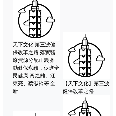
健
醫
天母二手書店**語文
推
現代化論叢 第三輯
全
（略論言文統一
江
等） 語文出版社 王
全
【天下文化】第三波
均主編，周有光等著
健保改革之路
1997/10/01