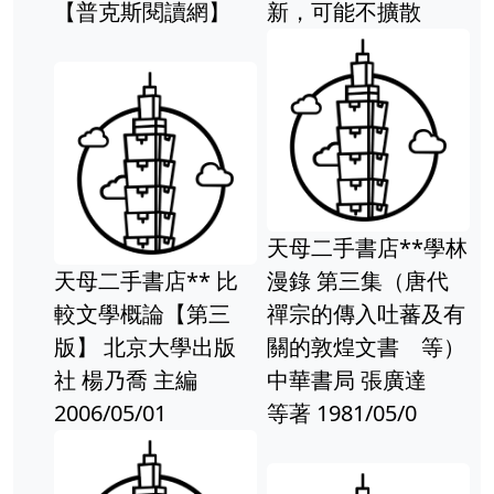
新，可能不擴散
大學中國古文獻研究
中心集刊 第三輯(文
章細目請參考目錄照
片,有收藏者簽章) 北
京大學出版
天母二手書店**學林
比
漫錄 第三集（唐代
禪宗的傳入吐蕃及有
版
關的敦煌文書 等）
中華書局 張廣達
【MY便宜二手
等著 1981/05/0
書/BL】自造者時
代：啟動人人製造的
第三次工業革命│克