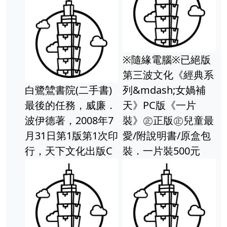
※隨緣電腦※已絕版
天母二手書店**中國
第三波文化《經典系
文化研究集刊 第三
)
列&mdash;女媧補
輯（一妻多夫制和一
．
天》PC版《一片
夫多妻制﹑關於古代
7
裝》㊣正版㊣兒童最
墓祭﹑墓碑和墳墓等
次印
愛/附說明書/原盒包
級制問題 等）525
C
裝．一片裝500元
頁 復