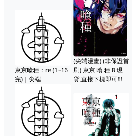
(尖端漫畫) (非保證首
東京喰種：re (1~16
刷) 東京 喰 種 8 現
完)｜尖端
貨,直接下標即可!!!