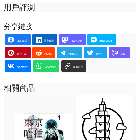
用戶評測
分享鏈接
facebook
linkedin
mastodon
messenger
pinterest
reddit
telegram
twitter
viber
vkontakte
whatsapp
複製鏈接
相關商品