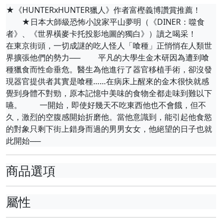
★《HUNTERxHUNTER獵人》作者富樫義博讚賞推薦！
★日本大師級恐怖小說家平山夢明（《DINER：噬食
者》、《世界橫麥卡托投影地圖的獨白》）讀之喝采！
在東京街頭，一切成謎的吃人怪人「喰種」正悄悄在人類世
界擴張他們的勢力── 平凡的大學生金木研因為遭到喰
種獵食而性命垂危。醫生為他進行了器官移植手術，卻沒發
現器官提供者其實是喰種……在病床上醒來的金木很快就感
覺到身體不對勁，原本記憶中美味的食物全都走味到難以下
嚥。 一開始，即使好幾天不吃東西他也不會餓，但不
久，激烈的空腹感開始折磨他。當他意識到，能引起他食慾
的對象只剩下街上錯身而過的男男女女，他絕望的日子也就
此開始──
商品選項
屬性