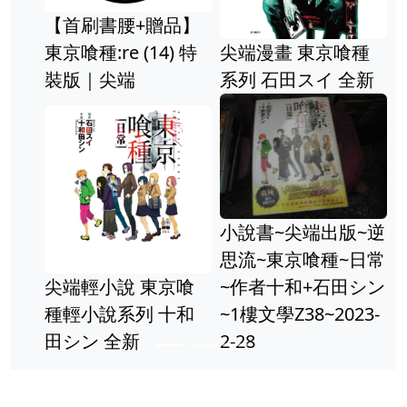
【首刷書腰+贈品】
東京喰種:re (14) 特
尖端漫畫 東京喰種
裝版｜尖端
系列 石田スイ 全新
小說書~尖端出版~逆
思流~東京喰種~日常
尖端輕小說 東京喰
~作者十和+石田シン
種輕小說系列 十和
~1樓文學Z38~2023-
田シン 全新
2-28