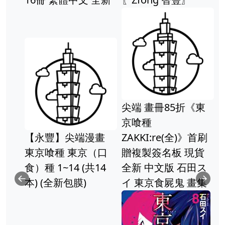
尖端 畫冊85折《東
京喰種
【永豐】尖端漫畫
ZAKKI:re(全)》首刷
東京喰種 東京（口
贈複製簽名板 現貨
食）種 1~14 (共14
全新 中文版 石田ス
本) (全新包膜)
イ 東京食屍鬼 畫集
Previous
Ne