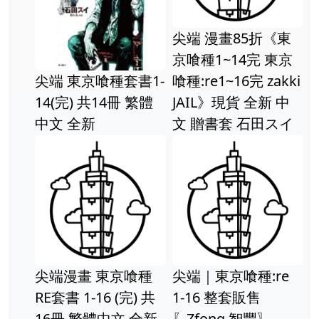
尖端 漫畫85折《東
京喰種1~14完 東京
尖端 東京喰種套書1-
喰種:re1~16完 zakki
14(完) 共14冊 繁體
JAIL》現貨 全新 中
中文 全新
文 贈書套 石田スイ
尖端漫畫 東京喰種
尖端｜東京喰種:re
RE套書 1-16 (完) 共
1-16 整套販售
16冊 繁體中文 全新
〖Zfong 智豐〗