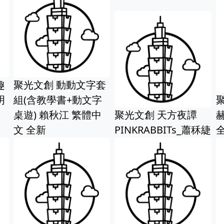
s
趣
聚光文創 動動文字套
明
組(含教學書+動文字
桌遊) 賴秋江 繁體中
聚光文創 天方夜譚
文 全新
PINKRABBITs_蕭秝緁