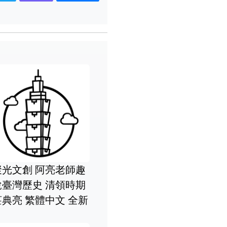
聚光文創 阿亮老師趣
說臺灣歷史 清領時期
莊典亮 繁體中文 全新