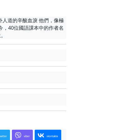
外人道的辛酸血淚 他們，像極
至今，40位國語課本中的作者名
生。
twitter
viber
vkontakte