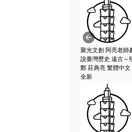
Previou
聚光文創 阿亮老師
說臺灣歷史 遠古～
鄭 莊典亮 繁體中文
全新