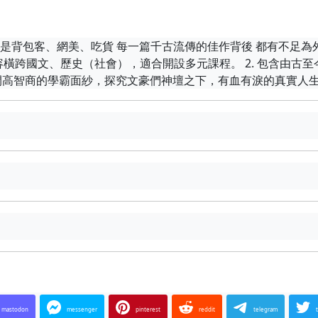
還是背包客、網美、吃貨 每一篇千古流傳的佳作背後 都有不足為
書內容橫跨國文、歷史（社會），適合開設多元課程。 2. 包含由古
 掀開高智商的學霸面紗，探究文豪們神壇之下，有血有淚的真實人
mastodon
messenger
pinterest
reddit
telegram