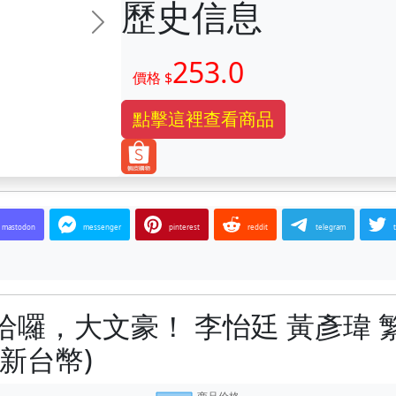
歷史信息
下一张
253.0
價格 $
點擊這裡查看商品
mastodon
messenger
pinterest
reddit
telegram
哈囉，大文豪！ 李怡廷 黃彥瑋 
新台幣)