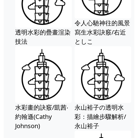
令人心馳神往的風景
跟著義
水彩的疊畫渲染
寫生水彩訣竅/右近
彩：風
としこ
奧•利
琪安娜
著
畫的訣竅/凱茜‧
永山裕子の透明水
(Cathy
彩：描繪步驟解析/
son)
永山裕子
(雄獅)
念、技