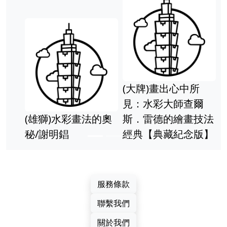
析/謝明
(大牌)畫出心中所
見：水彩大師查爾
獅)水彩畫法的奧
斯．雷德的繪畫技法
(野人)
謝明錩
經典【典藏紀念版】
教室2
丶公園
欲寫意
服務條款