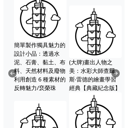
製作獨具魅力的
小品：透過水
石膏、黏土、布
(大牌)畫出人物之
天然材料及廢物
美：水彩大師查爾
創造 6 種素材的
斯‧雷德的繪畫學習
墨語自
Previous
Ne
魅力/裵榮珠
經典【典藏紀念版】
墨畫作