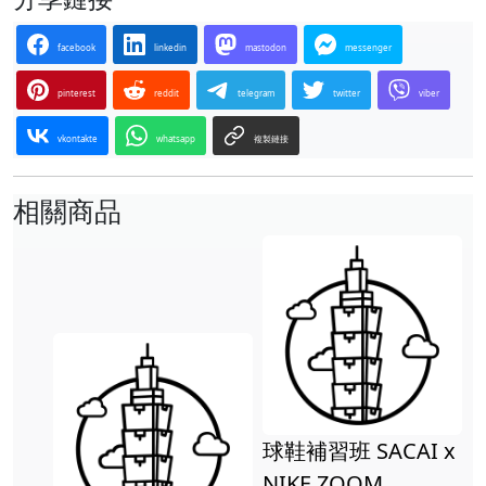
facebook
linkedin
mastodon
messenger
pinterest
reddit
telegram
twitter
viber
vkontakte
whatsapp
複製鏈接
相關商品
球鞋補習班 SACAI x
NIKE ZOOM