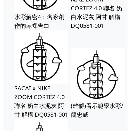
CORTEZ 4.0 聯名 奶
人物畫 
解密4：名家創
白水泥灰 阿甘 解構
志的油
赤裸告白
DQ0581-001
畫全貌
I x NIKE
跟著義
 CORTEZ 4.0
彩：基
 奶白水泥灰 阿
(雄獅)看示範學水彩/
奧•利
 DQ0581-001
簡忠威
琪安娜
著