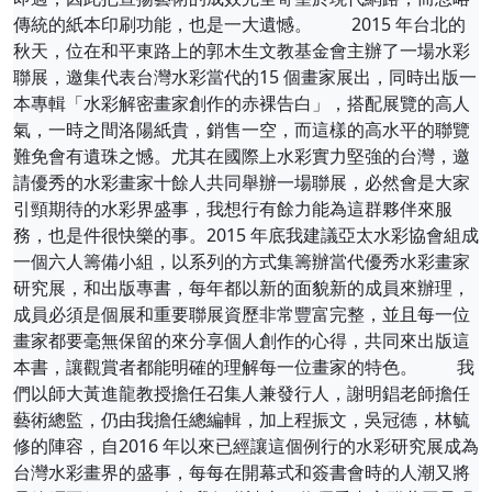
傳統的紙本印刷功能，也是一大遺憾。 2015 年台北的
秋天，位在和平東路上的郭木生文教基金會主辦了一場水彩
聯展，邀集代表台灣水彩當代的15 個畫家展出，同時出版一
本專輯「水彩解密畫家創作的赤裸告白」，搭配展覽的高人
氣，一時之間洛陽紙貴，銷售一空，而這樣的高水平的聯覽
難免會有遺珠之憾。尤其在國際上水彩實力堅強的台灣，邀
請優秀的水彩畫家十餘人共同舉辦一場聯展，必然會是大家
引頸期待的水彩界盛事，我想行有餘力能為這群夥伴來服
務，也是件很快樂的事。2015 年底我建議亞太水彩協會組成
一個六人籌備小組，以系列的方式集籌辦當代優秀水彩畫家
研究展，和出版專書，每年都以新的面貌新的成員來辦理，
成員必須是個展和重要聯展資歷非常豐富完整，並且每一位
畫家都要毫無保留的來分享個人創作的心得，共同來出版這
本書，讓觀賞者都能明確的理解每一位畫家的特色。 我
們以師大黃進龍教授擔任召集人兼發行人，謝明錩老師擔任
藝術總監，仍由我擔任總編輯，加上程振文，吳冠德，林毓
修的陣容，自2016 年以來已經讓這個例行的水彩研究展成為
台灣水彩畫界的盛事，每每在開幕式和簽書會時的人潮又將