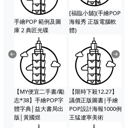
[福臨小舖](手繪POP
手繪POP 範例及圖
海報秀 正版電腦軟
庫 2 典匠光碟
體)
Previous
Ne
【MY便宜二手書/勵
【限時下殺12.27】
志*38】手繪POP字
議價正版圖書|手繪
體字典│益大書局出
POP設計海報1000例
版│黃國煜
王猛遼寧美術