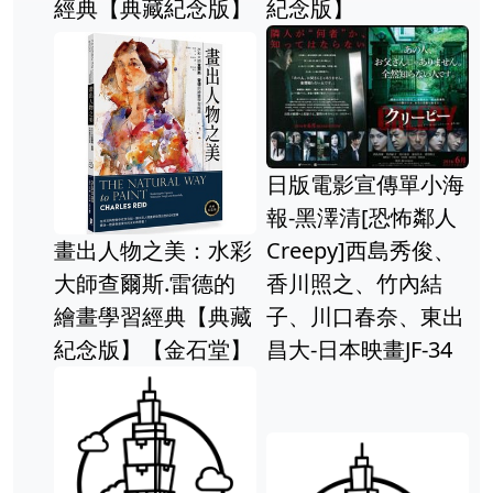
經典【典藏紀念版】
紀念版】
日版電影宣傳單小海
報-黑澤清[恐怖鄰人
畫出人物之美：水彩
Creepy]西島秀俊、
大師查爾斯.雷德的
香川照之、竹內結
繪畫學習經典【典藏
子、川口春奈、東出
紀念版】【金石堂】
昌大-日本映畫JF-34