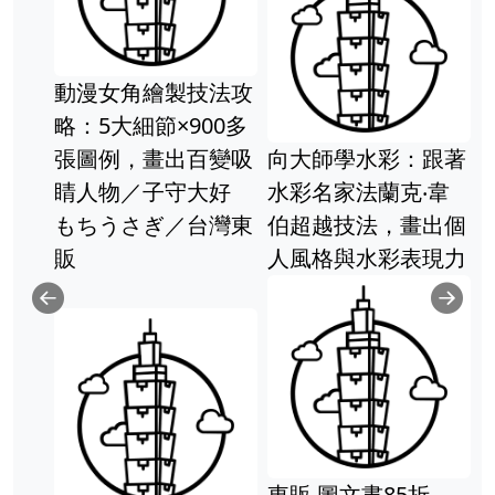
動漫女角繪製技法攻
略：5大細節×900多
張圖例，畫出百變吸
向大師學水彩：跟著
睛人物／子守大好
水彩名家法蘭克‧韋
もちうさぎ／台灣東
伯超越技法，畫出個
販
人風格與水彩表現力
Previous
Ne
東販 圖文書85折