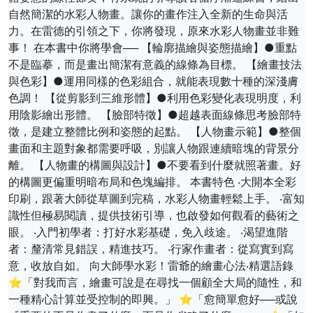
自然簡潔的水彩人物畫。讓你的畫作注入全新的生命與活
力。在雷德的引領之下，你將發現，原來水彩人物畫並非難
事！ 在本書中你將學會── 【輪廓描繪與姿態描繪】●重點
不是臨摹，而是畫出簡潔有意義的線條為目標。 【繪畫技法
與色彩】●運用同樣的色彩組合，就能表現數十種的深淺膚
色調！ 【從剪影到三維形體】●利用色彩變化表現明度，利
用陰影繪出形體。 【臉部特徵】●超越表面線條思考臉部特
徵，是建立整體比例和姿態的起點。 【人物畫示範】●整個
畫面和主題對象都需要呼吸，別讓人物跟連續暗塊的背景分
離。 【人物畫的構圖與設計】●不要看到什麼就照著畫。好
的構圖更偏重明暗布局和色塊編排。 本書特色 ‧大開本全彩
印刷，跟著大師從草圖到完稿，水彩人物畫輕鬆上手。 ‧富知
識性但極易閱讀，提供技術引導，也啟發如何觀看的藝術之
眼。 ‧入門初學者：打好水彩基礎，免入歧途。 ‧渴望進階
者：釐清常見錯誤，精進技巧。 ‧行家作畫者：從寫實到寫
意，收放自如。 向大師學水彩！雷爺的繪畫心法‧精選語錄
⭐「對我而言，繪畫可說是在尋找一個顧全大局的隨性，和
一種精心計算並受控制的即興。」 ⭐「愈簡單愈好──或說