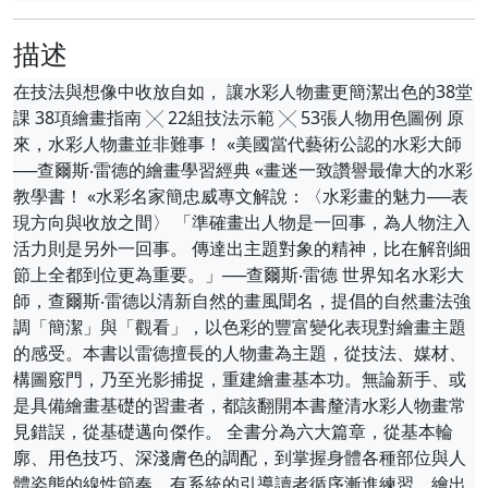
描述
在技法與想像中收放自如， 讓水彩人物畫更簡潔出色的38堂
課 38項繪畫指南 ╳ 22組技法示範 ╳ 53張人物用色圖例 原
來，水彩人物畫並非難事！ «美國當代藝術公認的水彩大師
──查爾斯‧雷德的繪畫學習經典 «畫迷一致讚譽最偉大的水彩
教學書！ «水彩名家簡忠威專文解說：〈水彩畫的魅力──表
現方向與收放之間〉 「準確畫出人物是一回事，為人物注入
活力則是另外一回事。 傳達出主題對象的精神，比在解剖細
節上全都到位更為重要。」──查爾斯‧雷德 世界知名水彩大
師，查爾斯‧雷德以清新自然的畫風聞名，提倡的自然畫法強
調「簡潔」與「觀看」，以色彩的豐富變化表現對繪畫主題
的感受。本書以雷德擅長的人物畫為主題，從技法、媒材、
構圖竅門，乃至光影捕捉，重建繪畫基本功。無論新手、或
是具備繪畫基礎的習畫者，都該翻開本書釐清水彩人物畫常
見錯誤，從基礎邁向傑作。 全書分為六大篇章，從基本輪
廓、用色技巧、深淺膚色的調配，到掌握身體各種部位與人
體姿態的線性節奏，有系統的引導讀者循序漸進練習，繪出