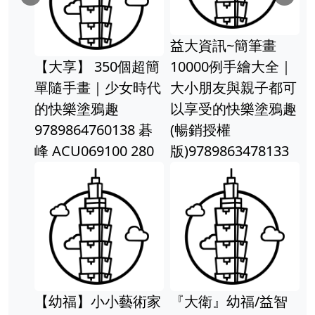
Previous
Ne
益大資訊~簡筆畫
【大享】 350個超簡
10000例手繪大全｜
單隨手畫｜少女時代
大小朋友與親子都可
的快樂塗鴉趣
以享受的快樂塗鴉趣
9789864760138 碁
(暢銷授權
峰 ACU069100 280
版)9789863478133
【幼福】小小藝術家
『大衛』幼福/益智