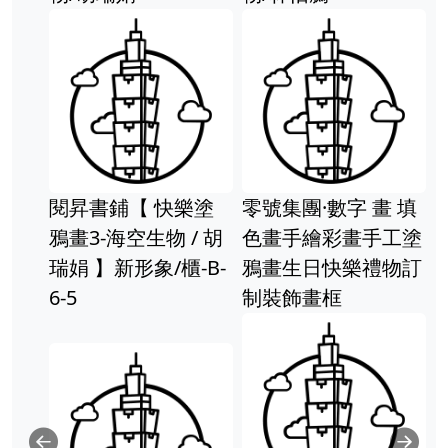
閱昇書鋪【 快樂塗
零號集團·數字 畫 填
鴉畫3-海空生物 / 胡
色畫手繪彩畫手工塗
瑞娟 】新形象/櫃-B-
鴉畫生日快樂禮物訂
6-5
制裝飾畫框