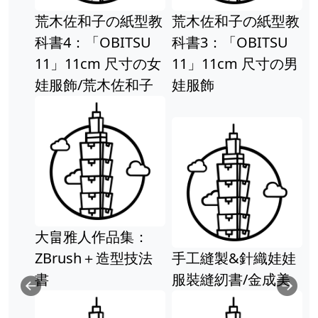
荒木佐和子の紙型教
荒木佐和子の紙型教
科書4：「OBITSU
科書3：「OBITSU
11」11cm 尺寸の女
11」11cm 尺寸の男
娃服飾/荒木佐和子
娃服飾
大畠雅人作品集：
ZBrush＋造型技法
手工縫製&針織娃娃
書
服裝縫紉書/金成美