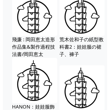
Previous
Ne
飛廉 : 岡田恵太造形
荒木佐和子の紙型教
作品集&製作過程技
科書2：娃娃服の裙
法書/岡田恵太
子、褲子
HANON：娃娃服飾