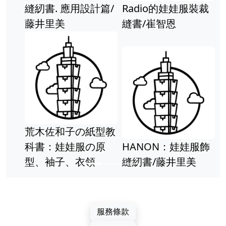
縫紉書. 應用設計篇/
Radio的娃娃服裝裁
藤井里美
縫書/崔智恩
荒木佐和子の紙型教
科書：娃娃服の原
HANON：娃娃服飾
型、袖子、衣領
縫紉書/藤井里美