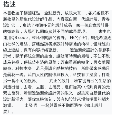
描述
本書收羅了德國紅點、金點新秀、放視大賞...，各式各樣不
勝枚舉的新生代設計師作品。內容源自新一代設計展、青春
設計節...，集結了種類多元的設計成品，像一個真實設計展
的微縮影，入場可以同時參與不同的成果展現。 書中也
運用QR code，來延伸閱讀的視野。 FB的介紹，則是希望經
由社群的連結，搭建起讀者跟設計師溝通的橋樑，也能經由
線上連結，保有內容持續更新。 透過新銳設計的觀察與
思考，賦予傳統全新的生命。讓隨著時間的累積，不知不覺
成為包袱，傳統曾有過的風華；經由重新的轉化，再次華麗
轉身。科技本身，若只是講究酷炫的技術，所能帶來感動只
是曇花一現。藉由人性的關懷與投入，科技有了溫度，打造
另一番不同的視界。 真正的設計，唯有從自己的生活的
周遭出發，去看、去聽、去感受，進而從其中找到真實的元
素去發酵。希望透過新銳設計師的眼光，感染來自新世代的
設計新活力。讓你無時無刻，與有fu設計來場無極限的腦力
激盪。 出發吧！一起與靈感不期而遇在《書上設計
展》。