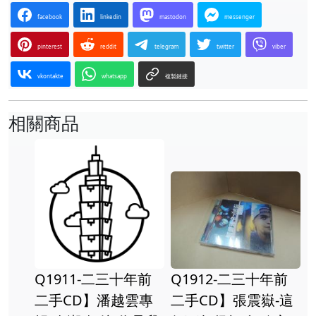
facebook
linkedin
mastodon
messenger
pinterest
reddit
telegram
twitter
viber
vkontakte
whatsapp
複製鏈接
相關商品
Q1911-二三十年前
Q1912-二三十年前
二手CD】潘越雲專
二手CD】張震嶽-這