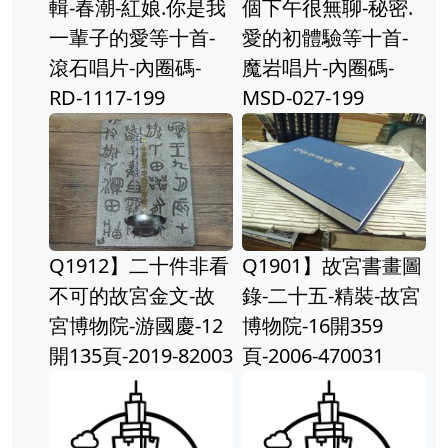
輯-春潮-紅娘.你是我
個下午很無聊-秘密.
一輩子的愛等十首-
愛的初體驗等十首-
滾石唱片-內圈碼-
魔岩唱片-內圈碼-
RD-1117-199
MSD-027-199
Q1912】二十件非看
Q1901】故宮書畫圖
不可的故宮金文-故
錄-二十五-精裝-故宮
宮博物院-游國慶-12
博物院-16開359
開135頁-2019-82003
頁-2006-470031