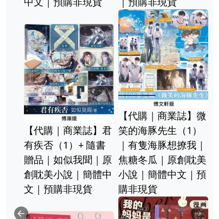
非現貨
的兔子｜原創耽美小
面已婚｜
說｜簡體中文｜預購
原創耽美
非現貨
中文｜預
｜商業誌】微
豚先生（1）
海豚想撩我｜
【代購｜商業誌】我
【代購｜
瓜｜原創耽美
只是喜歡你的表情包
的死對頭（
簡體中文｜預
｜你的表情包比本人
書贈品｜
貨
好看｜毛球球｜原創
於破產了
耽美小說｜簡體中文
原創耽美