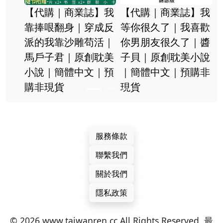
｜商業誌】我
久了｜我喜歡
友很久了｜醬
原創耽美小說
【代購｜
中文｜預購非
【代購｜商業誌】我
的媽媽是
男朋友是錦衣衛
（1）、
（2）+ 隨書贈品｜
邊｜時一
虹君｜原創漫畫｜簡
｜原創全
體中文｜預購非現貨
體中文｜
服務條款
聯繫我們