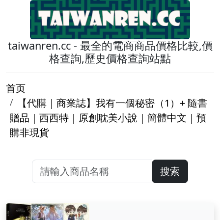
taiwanren.cc - 最全的電商商品價格比較,價
格查詢,歷史價格查詢站點
首页
【代購｜商業誌】我有一個秘密（1）+ 隨書
贈品｜西西特｜原創耽美小說｜簡體中文｜預
購非現貨
搜索