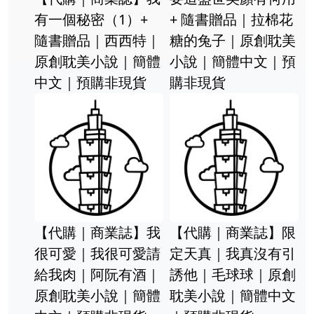
的死對頭（2；完結
怎麼可能
書贈品｜拉棉花
篇）｜我死對頭終於
（1）｜
子｜原創耽美
破產了｜醬子貝｜原
喜歡他｜
簡體中文｜預
創耽美小說｜簡體中
創耽美小
貨
文｜預購非現貨
文｜預購
｜商業誌】限
｜我真沒有引
【代購｜商業誌】我
毛球球｜原創
愛種田（全二冊）+
【代購｜
說｜簡體中文
隨書贈品｜拉棉花糖
可不是小