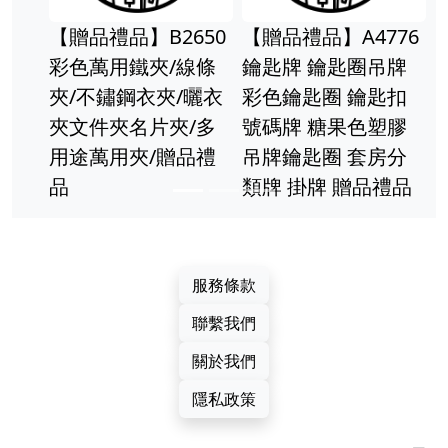
肥皂起泡網-
】B2650
【贈品禮品】A4776
網 皂用打泡
鐵夾/線條
鑰匙牌 鑰匙圈吊牌
網袋 起泡袋
鋼衣夾/曬衣
彩色鑰匙圈 鑰匙扣
皂網 起泡神
名片夾/多
號碼牌 糖果色塑膠
贈品禮品
夾/贈品禮
吊牌鑰匙圈 套房分
類牌 掛牌 贈品禮品
服務條款
聯繫我們
關於我們
隱私政策