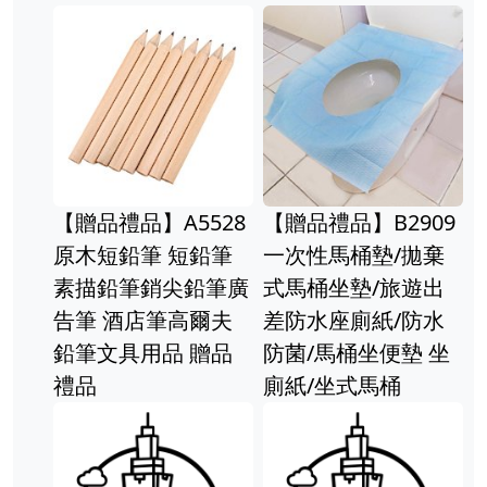
Previous
Ne
】A5528
【贈品禮品】B2909
【贈品禮品】
筆 短鉛筆
一次性馬桶墊/拋棄
首飾自封袋 6
銷尖鉛筆廣
式馬桶坐墊/旅遊出
透明夾鏈袋
店筆高爾夫
差防水座廁紙/防水
環收納袋 
用品 贈品
防菌/馬桶坐便墊 坐
飾品袋 贈
廁紙/坐式馬桶