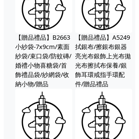
【贈品禮品】
】B2663
【贈品禮品】A5249
復古零錢包
x9cm/素面
拭銀布/擦銀布銀器
錢包 鑰匙包
袋/防蚊磚/
亮光布銀飾上光布拋
納包 彩色
喜糖袋/首
光布擦拭布保養/銀
零錢袋 贈
/紗網袋/收
飾耳環戒指手環配
贈品
件/贈品禮品
【贈品禮品】