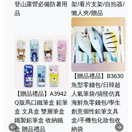
必備防暑用
架/看片支架/自拍器/
勾 贈品禮
懶人夾/贈品
【贈品禮品】
【贈品禮品】B3630
夾鏈袋-小/
魚型零錢包/日韓超
飾品袋佛珠
】A3942
人氣筆袋/搞怪仿真
袋/方形透
鐵筆盒 鉛筆
海鮮魚零錢包/學生
納袋/辦公用
盒 雙層筆盒
創意個性鉛筆文具
禮品
盒 收納鐵
盒/手機包化妝包收
禮品
納袋