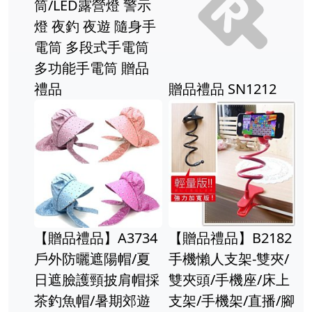
露營燈 警示
手工藝DIY
夜遊 隨身手
件 材料零件
段式手電筒
頭 包包掛勾
電筒 贈品
品
贈品禮品 SN1212
【贈品禮品】
】A3734
【贈品禮品】B2182
問號鉤(小)
遮陽帽/夏
手機懶人支架-雙夾/
金屬掛勾 手
頸披肩帽採
雙夾頭/手機座/床上
鑰匙圈配件
/暑期郊遊
支架/手機架/直播/腳
件 鑰匙扣頭