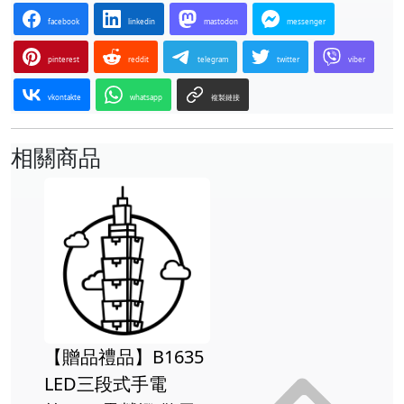
facebook
linkedin
mastodon
messenger
pinterest
reddit
telegram
twitter
viber
vkontakte
whatsapp
複製鏈接
相關商品
】B1635
【贈品禮品】
段式手電
問號鉤(大)