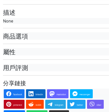
描述
None
商品選項
屬性
用戶評測
分享鏈接
facebook
linkedin
mastodon
messenger
pinterest
reddit
telegram
twitter
viber