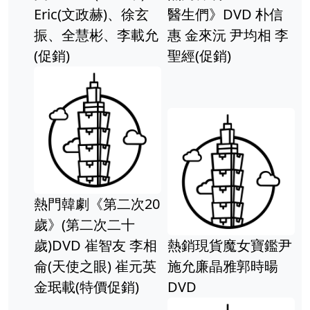
Eric(文政赫)、徐玄
醫生們》DVD 朴信
振、全慧彬、李載允
惠 金來沅 尹均相 李
(促銷)
聖經(促銷)
熱門韓劇《第二次20
歲》(第二次二十
歲)DVD 崔智友 李相
熱銷現貨魔女寶鑑尹
侖(天使之眼) 崔元英
施允廉晶雅郭時暘
金珉載(特價促銷)
DVD