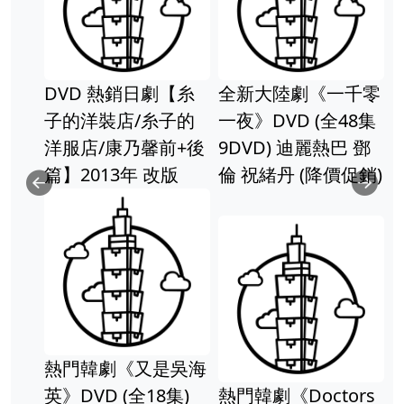
DVD 熱銷日劇【糸
全新大陸劇《一千零
子的洋裝店/糸子的
一夜》DVD (全48集
洋服店/康乃馨前+後
9DVD) 迪麗熱巴 鄧
篇】2013年 改版
倫 祝緒丹 (降價促銷)
Previous
Ne
熱門韓劇《又是吳海
英》DVD (全18集)
熱門韓劇《Doctors