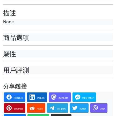
描述
None
商品選項
屬性
用戶評測
分享鏈接
facebook
linkedin
mastodon
messenger
pinterest
reddit
telegram
twitter
viber