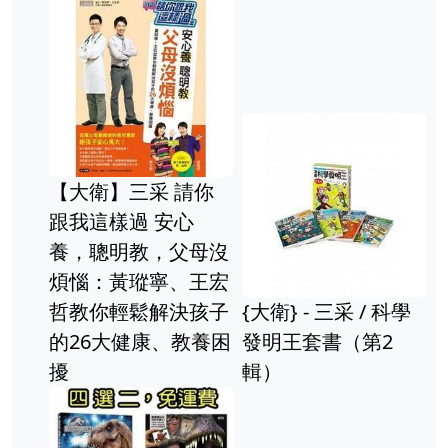
【大衛】三采 請你
跟我這樣過 安心
養，聰明教，父母沒
煩惱：黃瑽寧、王宏
哲教你輕鬆解決孩子
{大衛} - 三采 / 科學
的26大健康、教養困
發明王套書（第2
擾
輯）