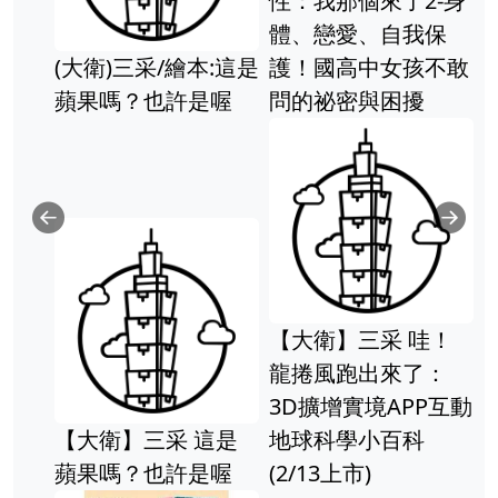
性：我那個來了2-身
體、戀愛、自我保
(大衛)三采/繪本:這是
護！國高中女孩不敢
蘋果嗎？也許是喔
問的祕密與困擾
Previous
Ne
【大衛】三采 哇！
龍捲風跑出來了：
3D擴增實境APP互動
【大衛】三采 這是
地球科學小百科
蘋果嗎？也許是喔
(2/13上市)