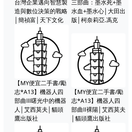
台灣企業邁向智慧製
三部曲：墨水死+墨
造與數位決策的戰略
水血+墨水心│大田出
│簡禎富│天下文化
版│柯奈莉亞.馮克
【MY便宜二手書/勵
志*A13】機器人四
【MY便宜二手書/勵
部曲Ⅲ曙光中的機器
志*A13】機器人四
人│艾西莫夫│貓頭
部曲Ⅱ裸陽│艾西莫夫
鷹出版社
│貓頭鷹出版社